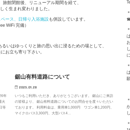
T
、旅館閉館後、リニューアル期間を経て、
に新しく生まれ変わりました。
スペース
、
日帰り入浴施設
も併設しています。
ree WiFi 完備）
お
、あるいはゆっくりと旅の思い出に浸るための場として、
軽にお立ち寄り下さい。
鋸山有料道路について
2025.01.28
26年
いつもご利用いただき、ありがとうございます。 鋸山にご来訪
週火
の皆様より、 鋸山有料道路についてのお問合せを度々いただい
日等
ております。 利用料金は、乗用車1,000円 ワゴン車1,200円、
マイクロバス3,300円、大型バス4…