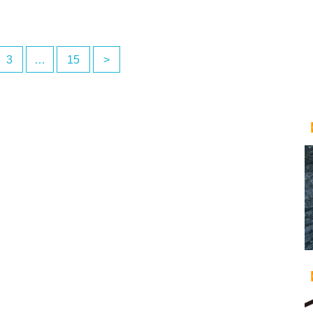
3
…
15
>