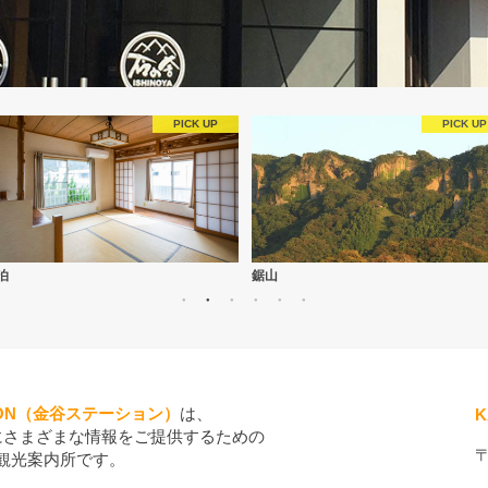
泊
鋸山
ATION（金谷ステーション）
は、
K
にさまざまな情報をご提供するための
観光案内所です。