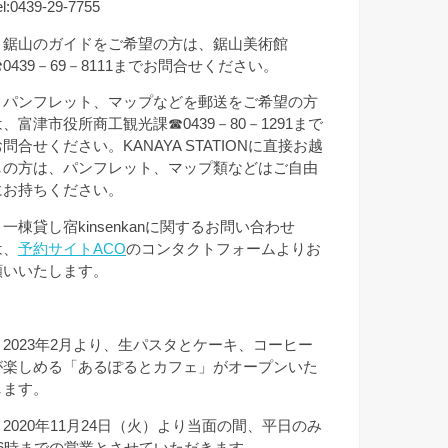
el:0439-29-7755
＊鋸山のガイドをご希望の方は、鋸山美術館
☎0439－69－8111までお問合せください。
＊パンフレット、マップなどを郵送をご希望の方
は、富津市役所商工観光課☎0439－80－1291まで
問合せください。KANAYA STATIONに直接お越
しの方は、パンフレット、マップ類などはご自由
にお持ちください。
＊一棟貸し宿kinsenkanに関するお問い合わせ
は、
予約サイトACO
のコンタクトフォームよりお
願いいたします。
＊2023年2月より、生パスタとケーキ、コーヒー
が楽しめる「あるぽるとカフェ」がオープンいた
します。
＊2020年11月24日（火）より当面の間、平日のみ
16時までの営業とさせていただきます。