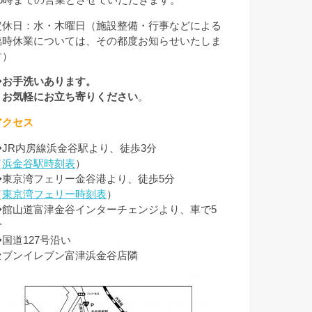
定休日：水・木曜日（施設整備・行事などによる
臨時休業については、その都度お知らせいたしま
す）
◆
お手洗いあります。
お気軽にお立ち寄りください
。
アクセス
◆JR内房線浜金谷駅より、徒歩3分
（
浜金谷駅時刻表
）
◆東京湾フェリー金谷港より、徒歩5分
（
東京湾フェリー時刻表
）
◆館山道富津金谷インターチェンジより、車で5
分
◆国道127号沿い
セブンイレブン富津浜金谷店隣