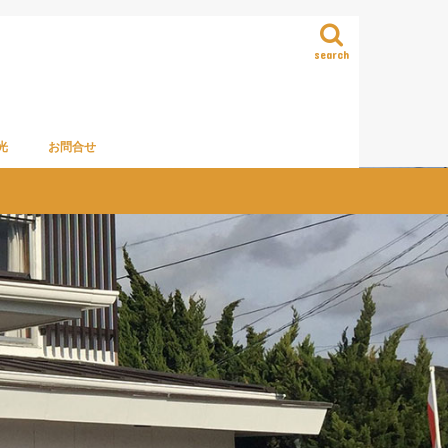
search
光
お問合せ
のご案内
通機関のご案内
辺（浜金谷地区）観光案内
区（市原・袖ヶ浦・木更津・君
南西部（鋸南・南房総・館山）
南東部（鴨川・勝浦・大多喜）
・直売所・お土産スポット