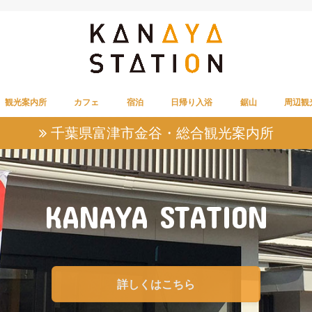
観光案内所
カフェ
宿泊
日帰り入浴
鋸山
周辺観
鋸山認定ガイド
駐車場
公共交
鋸山周
富津市
上総地
南房総
南房総
道の駅
千葉県富津市金谷・総合観光案内所
津）
KANAYA STATION
詳しくはこちら