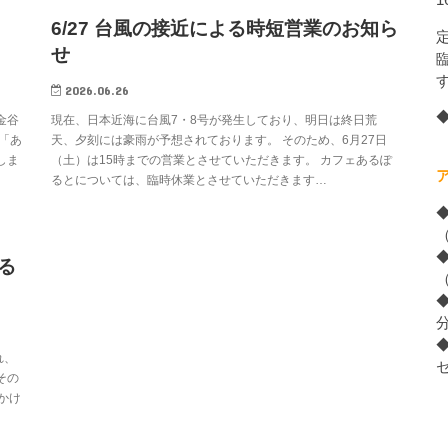
6/27 台風の接近による時短営業のお知ら
せ
2026.06.26
金谷
現在、日本近海に台風7・8号が発生しており、明日は終日荒
「あ
天、夕刻には豪雨が予想されております。 そのため、6月27日
しま
（土）は15時までの営業とさせていただきます。 カフェあるぽ
るとについては、臨時休業とさせていただきます…
る
れ、
その
かけ