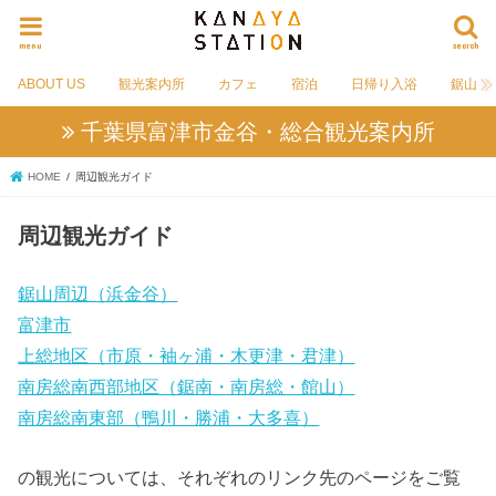
menu
search
ABOUT US
観光案内所
カフェ
宿泊
日帰り入浴
鋸山
千葉県富津市金谷・総合観光案内所
HOME
周辺観光ガイド
周辺観光ガイド
鋸山周辺（浜金谷）
富津市
上総地区（市原・袖ヶ浦・木更津・君津）
南房総南西部地区（鋸南・南房総・館山）
南房総南東部（鴨川・勝浦・大多喜）
の観光については、それぞれのリンク先のページをご覧