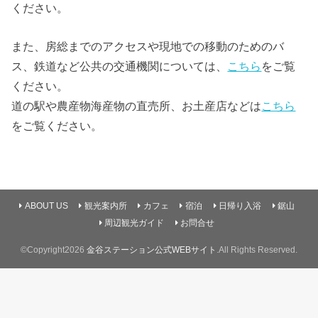
ください。
また、房総までのアクセスや現地での移動のためのバ
ス、鉄道など公共の交通機関については、
こちら
をご覧
ください。
道の駅や農産物海産物の直売所、お土産店などは
こちら
をご覧ください。
ABOUT US
観光案内所
カフェ
宿泊
日帰り入浴
鋸山
周辺観光ガイド
お問合せ
©Copyright2026
金谷ステーション公式WEBサイト
.All Rights Reserved.